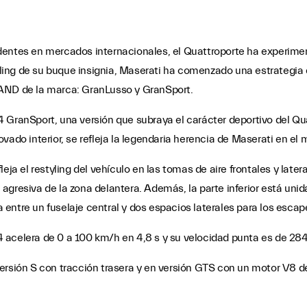
dentes en mercados internacionales, el Quattroporte ha experimen
styling de su buque insignia, Maserati ha comenzado una estrategia
 AND de la marca: GranLusso y GranSport.
 GranSport, una versión que subraya el carácter deportivo del Quat
vado interior, se refleja la legendaria herencia de Maserati en el 
eja el restyling del vehículo en las tomas de aire frontales y later
gresiva de la zona delantera. Además, la parte inferior está unida 
entre un fuselaje central y dos espacios laterales para los escap
 acelera de 0 a 100 km/h en 4,8 s y su velocidad punta es de 28
versión S con tracción trasera y en versión GTS con un motor V8 