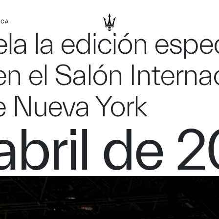
RCA
la la edición espec
n el Salón Interna
e Nueva York
abril de 