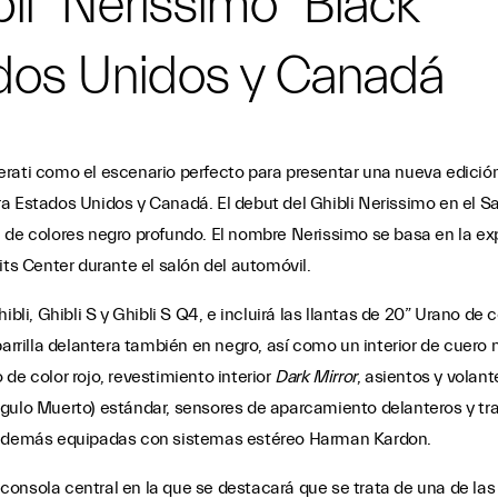
li “Nerissimo” Black
ados Unidos y Canadá
ati como el escenario perfecto para presentar una nueva edición e
a Estados Unidos y Canadá. El debut del Ghibli Nerissimo en el S
 de colores negro profundo. El nombre Nerissimo se basa en la ex
its Center durante el salón del automóvil.
bli, Ghibli S y Ghibli S Q4, e incluirá las llantas de 20” Urano de co
parrilla delantera también en negro, así como un interior de cuero
de color rojo, revestimiento interior
Dark Mirror
, asientos y volan
ngulo Muerto) estándar, sensores de aparcamiento delanteros y tr
n además equipadas con sistemas estéreo Harman Kardon.
consola central en la que se destacará que se trata de una de la