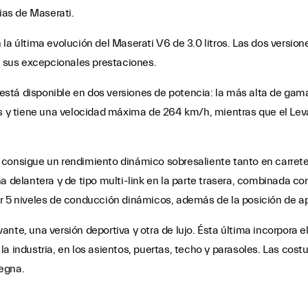
pias de Maserati.
la última evolución del Maserati V6 de 3.0 litros. Las dos versio
or sus excepcionales prestaciones.
tá disponible en dos versiones de potencia: la más alta de gama, 
 s y tiene una velocidad máxima de 264 km/h, mientras que el Leva
 consigue un rendimiento dinámico sobresaliente tanto en carret
a delantera y de tipo multi-link en la parte trasera, combinada c
er 5 niveles de conducción dinámicos, además de la posición de 
nte, una versión deportiva y otra de lujo. Ésta última incorpora el
a industria, en los asientos, puertas, techo y parasoles. Las costu
Zegna.