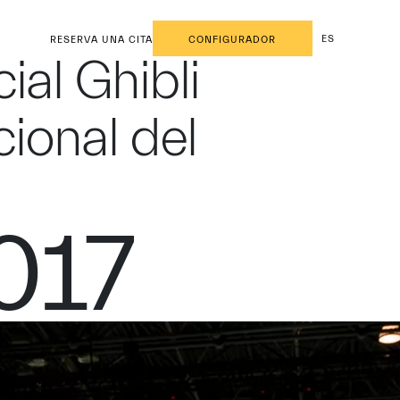
ES
RESERVA UNA CITA
CONFIGURADOR
ial Ghibli
cional del
2017