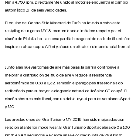
Nm a 4.750 rpm. Directamente unido al motor se encuentra el cambio
automático ZF de seis velocidades.
El equipo del Centro Stile Maserati de Turín ha llevado a cabo este
restyling de la gama MY18 manteniendo el máximo respeto por el
diseño de Pininfarina. La nueva parrilla hexagonal ‘de nariz de tiburón’ se
inspira en el concepto Alfieri y añade un efecto tridimensional al frontal.
Junto a las nuevas tomas de aire más bajas, la parrilla contribuye a
mejorar la distribución del flujo de aire y reduce la resistencia
aerodinámica de 0,33 a 0,32. También el paragolpes trasero ha sido
rediseñado para subrayar la elegancia natural del icónico GT coupé. El
diseño ahora es más lineal, con un doble layout para las versiones Sport
y MC.
Las prestaciones del GranTurismo MY 2018 han sido mejoradas con
relación al anterior model year. El GranTurismo Sport acelera de 0 a 100
km/h en 4,8 segundos y alcanza una velocidad punta de 299 km/h,