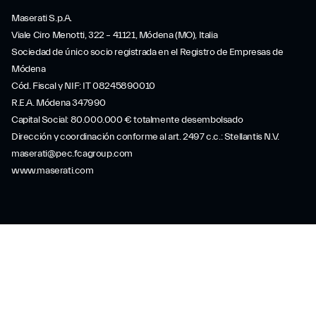
Maserati S.p.A.
Viale Ciro Menotti, 322 – 41121, Módena (MO), Italia
Sociedad de único socio registrada en el Registro de Empresas de
Módena
Cód. Fiscal y NIF: IT 08245890010
R.E.A. Módena 347990
Capital Social: 80.000.000 € totalmente desembolsado
Dirección y coordinación conforme al art. 2497 c.c.: Stellantis N.V.
maserati@pec.fcagroup.com
www.maserati.com