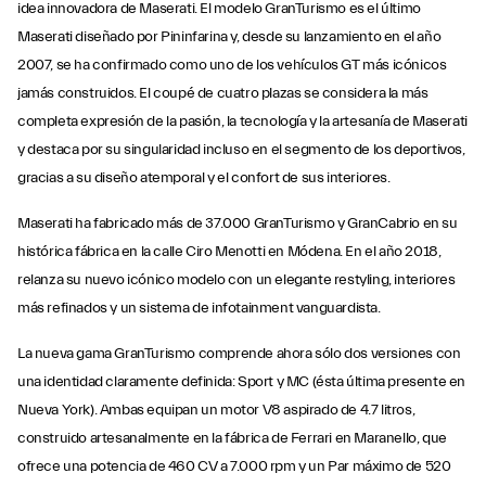
idea innovadora de Maserati. El modelo GranTurismo es el último
Maserati diseñado por Pininfarina y, desde su lanzamiento en el año
2007, se ha confirmado como uno de los vehículos GT más icónicos
jamás construidos. El coupé de cuatro plazas se considera la más
completa expresión de la pasión, la tecnología y la artesanía de Maserati
y destaca por su singularidad incluso en el segmento de los deportivos,
gracias a su diseño atemporal y el confort de sus interiores.
Maserati ha fabricado más de 37.000 GranTurismo y GranCabrio en su
histórica fábrica en la calle Ciro Menotti en Módena. En el año 2018,
relanza su nuevo icónico modelo con un elegante restyling, interiores
más refinados y un sistema de infotainment vanguardista.
La nueva gama GranTurismo comprende ahora sólo dos versiones con
una identidad claramente definida: Sport y MC (ésta última presente en
Nueva York). Ambas equipan un motor V8 aspirado de 4.7 litros,
construido artesanalmente en la fábrica de Ferrari en Maranello, que
ofrece una potencia de 460 CV a 7.000 rpm y un Par máximo de 520