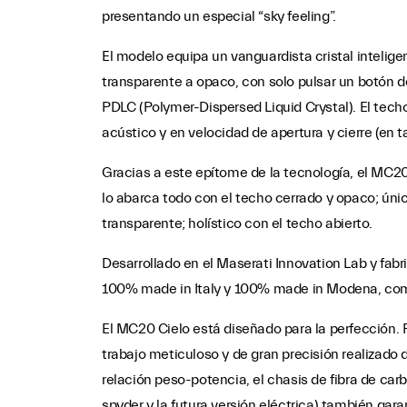
presentando un especial “sky feeling”.
El modelo equipa un vanguardista cristal intelig
transparente a opaco, con solo pulsar un botón de 
PDLC (Polymer-Dispersed Liquid Crystal). El tech
acústico y en velocidad de apertura y cierre (en 
Gracias a este epítome de la tecnología, el MC20
lo abarca todo con el techo cerrado y opaco; úni
transparente; holístico con el techo abierto.
Desarrollado en el Maserati Innovation Lab y fabri
100% made in Italy y 100% made in Modena, com
El MC20 Cielo está diseñado para la perfección. 
trabajo meticuloso y de gran precisión realizado
relación peso-potencia, el chasis de fibra de car
spyder y la futura versión eléctrica) también gara