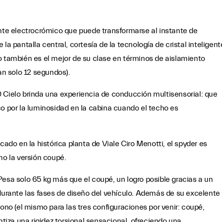
ente electrocrómico que puede transformarse al instante de
la pantalla central, cortesía de la tecnología de cristal inteligent
o también es el mejor de su clase en términos de aislamiento
tan solo 12 segundos).
 Cielo brinda una experiencia de conducción multisensorial: que
co por la luminosidad en la cabina cuando el techo es
cado en la histórica planta de Viale Ciro Menotti, el spyder es
o la versión coupé.
Pesa solo 65 kg más que el coupé, un logro posible gracias a un
 durante las fases de diseño del vehículo. Además de su excelente
bono (el mismo para las tres configuraciones por venir: coupé,
ntiza una rigidez torsional sensacional, ofreciendo una