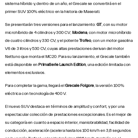
sistema híbrido y, dentro de un año, el Grecale se convertirá en el
primer SUV 100% eléctrico en la historia de Maserati.
Se presentarán tres versiones para el lanzamiento:
GT
, con su motor
microhíbrido de 4 cilindros y 300 CV;
Modena
, con motor microhíbrido
de cuatro cilindros y 330 CV, y el potente
Trofeo
, con un motor gasolina
V6 de 3 litros y 530 CV, cuyas altas prestaciones derivan del motor
Nettuno que monta el MC20. Para su lanzamiento, el Grecale también
está disponible en
PrimaSerie Launch Edition
, una edición limitada con
elementos exclusivos.
Para completar la gama, llegará el
Grecale
Folgore
, la versión 100%
eléctrica con tecnología de 400 V.
El nuevo SUV destaca en términos de amplitud y confort, y por una
espectacular colección de prestaciones excepcionales. Es el mejor de
su categoría en cuanto a espacio interior, maniobrabilidad, facilidad de
conducción, aceleración (acelera hasta los 100 km/h en 3,8 segundos