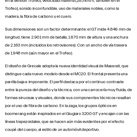
en la versión Trofeo), velocidad máxima (285 km/h, también en el
Trofeo), sonido inconfundible, uso de materiales nobles, como la
madera, la fibra de carbono y el cuero.
Sus dimensiones son un factor determinante: el GT mide 4.846 mm de
longitud, tiene 2.901 mm de batalla, 1.670 mm de altura y una anchura
de 2.163 mm (incluidos los retrovisores). Con un ancho de vía trasera
de 1.948 mm (aún mayor en el Trofeo).
El diseño de Grecale adopta la nueva identidad visual de Maserati, que
distingue cada nuevo modelo desde el MC20. El frontal presenta una
parrilla baja e imponente. El perfil destaca por el continuo contraste
entre la pureza del diseño y la técnica, con una carrocería muy fluida, de
formas sinuosas y visuales, donde sus componentes técnicos resaltan
por el uso de fibra de carbono. En la zaga, los grupos ópticos en
boomerang están inspirados en el Giugiaro 3200 GT y encajan con las
líneas trapezoidales, que se hacen aún más evidentes por el efecto
coupé del cuerpo, al estilo de un automóvil deportivo.