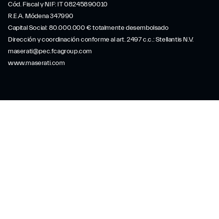
Cód. Fiscal y NIF: IT 08245890010
R.E.A. Módena 347990
Capital Social: 80.000.000 € totalmente desembolsado
Dirección y coordinación conforme al art. 2497 c.c.: Stellantis N.V.
maserati@pec.fcagroup.com
www.maserati.com