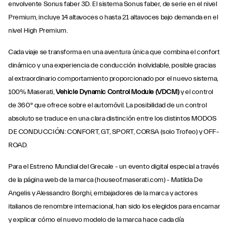
envolvente Sonus faber 3D. El sistema Sonus faber, de serie en el nivel
Premium, incluye 14 altavoces o hasta 21 altavoces bajo demanda en el
nivel High Premium.
Cada viaje se transforma en una aventura única que combina el confort
dinámico y una experiencia de conducción inolvidable, posible gracias
al extraordinario comportamiento proporcionado por el nuevo sistema,
100% Maserati,
Vehicle Dynamic Control Module (VDCM)
y el control
de 360° que ofrece sobre el automóvil. La posibilidad de un control
absoluto se traduce en una clara distinción entre los distintos MODOS
DE CONDUCCIÓN: CONFORT, GT, SPORT, CORSA (solo Trofeo) y OFF-
ROAD.
Para el Estreno Mundial del Grecale - un evento digital especial a través
de la página web de la marca (houseof.maserati.com) - Matilda De
Angelis y Alessandro Borghi, embajadores de la marca y actores
italianos de renombre internacional, han sido los elegidos para encarnar
y explicar cómo el nuevo modelo de la marca hace cada día