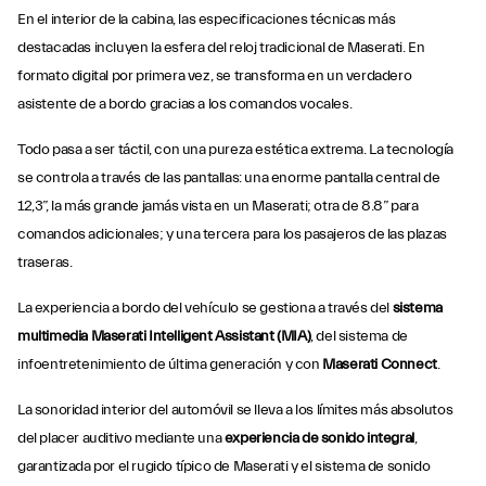
En el interior de la cabina, las especificaciones técnicas más
destacadas incluyen la esfera del reloj tradicional de Maserati. En
formato digital por primera vez, se transforma en un verdadero
asistente de a bordo gracias a los comandos vocales.
Todo pasa a ser táctil, con una pureza estética extrema. La tecnología
se controla a través de las pantallas: una enorme pantalla central de
12,3”, la más grande jamás vista en un Maserati; otra de 8.8” para
comandos adicionales; y una tercera para los pasajeros de las plazas
traseras.
La experiencia a bordo del vehículo se gestiona a través del
sistema
multimedia Maserati Intelligent Assistant (MIA)
, del sistema de
infoentretenimiento de última generación y con
Maserati Connect
.
La sonoridad interior del automóvil se lleva a los límites más absolutos
del placer auditivo mediante una
experiencia de sonido integral
,
garantizada por el rugido típico de Maserati y el sistema de sonido