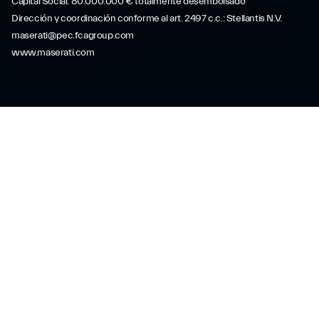
Capital Social: 80.000.000 € totalmente desembolsado
Dirección y coordinación conforme al art. 2497 c.c.: Stellantis N.V.
maserati@pec.fcagroup.com
www.maserati.com