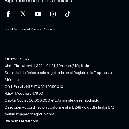
Síguenos en las redes sociales
Legal Notes and Privacy Policies
Maserati S.p.A.
Viale Ciro Menotti, 322 – 41121, Módena (MO), Italia
Sociedad de único socio registrada en el Registro de Empresas de
Módena
Cód. Fiscal y NIF: IT 08245890010
R.E.A. Módena 347990
Capital Social: 80.000.000 € totalmente desembolsado
Dirección y coordinación conforme al art. 2497 c.c.: Stellantis N.V.
maserati@pec.fcagroup.com
www.maserati.com