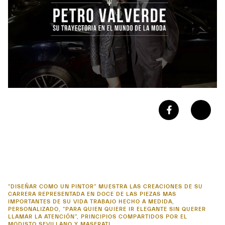
“DISEÑAR COMO UN PINTOR” MUESTRA LAS CREACIONES DE SU
CARRERA REPRESENTADA EN DOCE DE LAS PIEZAS MAS
IMPORTANTES DE SU VIDA TRABAJO HECHO A MEDIDA,
PERSONALIZADO, “PARA QUIEN QUIERE IR ELEGANTE SIN QUERER
LLAMAR LA ATENCIÓN”, PRINCIPIOS COMPARTIDOS POR EL
MODISTO SEVILLANO Y MASERATI