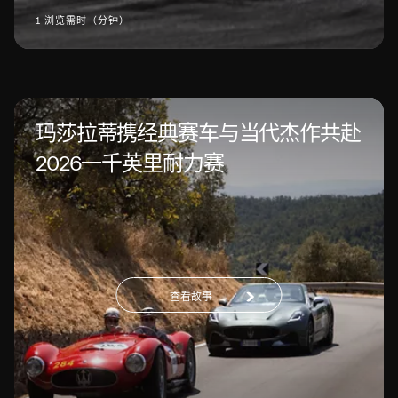
1 浏览需时（分钟）
玛莎拉蒂携经典赛车与当代杰作共赴
2026一千英里耐力赛
查看故事