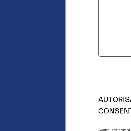
AUTORIS
CONSEN
Ayant lu et compri