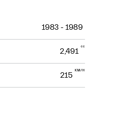
1983 - 1989
cc
2,491
KM/H
215