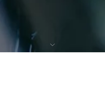
FAITES L'EXPÉRIENCE
DE LA SÉRÉNITÉ
au Qiaoying
Reservior