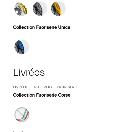
Collection Fuoriserie Unica
Livrées
SÉLECTION
LIVRÉES
NO LIVERY - FUORISERIE
ACTUELLE
Collection Fuoriserie Corse