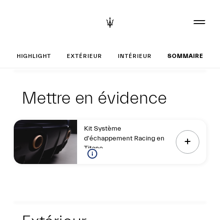
Réglages votre G
HIGHLIGHT
EXTÉRIEUR
INTÉRIEUR
SOMMAIRE
Highlight
Mettre en évidenc
Mettre en évidence
Kit Système
d'échappement Racing en
Titane
Extérieur