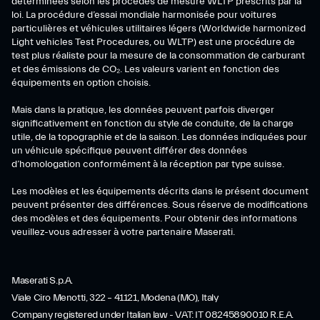
déterminées selon les procédés de mesure WLTP prescrits par la
loi. La procédure d’essai mondiale harmonisée pour voitures
particulières et véhicules utilitaires légers (Worldwide harmonized
Light vehicles Test Procedures, ou WLTP) est une procédure de
test plus réaliste pour la mesure de la consommation de carburant
et des émissions de CO₂. Les valeurs varient en fonction des
équipements en option choisis.
Mais dans la pratique, les données peuvent parfois diverger
significativement en fonction du style de conduite, de la charge
utile, de la topographie et de la saison. Les données indiquées pour
un véhicule spécifique peuvent différer des données
d’homologation conformément à la réception par type suisse.
Les modèles et les équipements décrits dans le présent document
peuvent présenter des différences. Sous réserve de modifications
des modèles et des équipements. Pour obtenir des informations
veuillez-vous adresser à votre partenaire Maserati.
Maserati S.p.A.
Viale Ciro Menotti, 322 – 41121, Modena (MO), Italy
Company registered under Italian law - VAT: IT 08245890010 R.E.A.