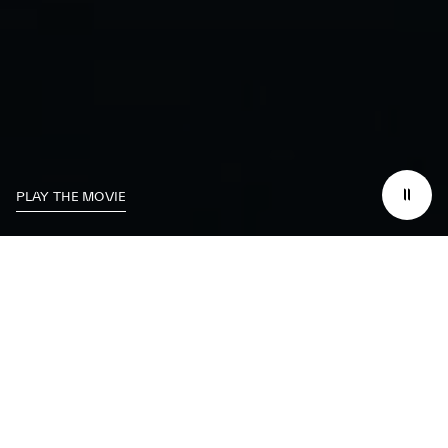
PLAY THE MOVIE
Nous nous
consacrons
à l’excellence sur la
piste
tout en travaillant
pour