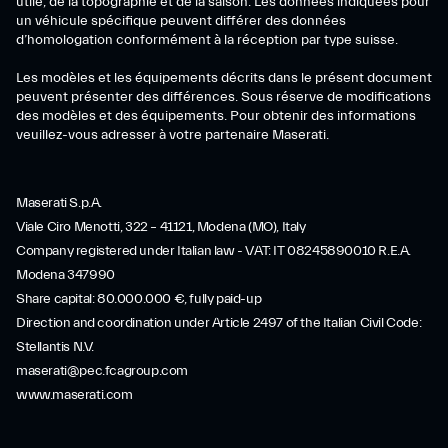
utile, de la topographie et de la saison. Les données indiquées pour
un véhicule spécifique peuvent différer des données
d’homologation conformément à la réception par type suisse.
Les modèles et les équipements décrits dans le présent document
peuvent présenter des différences. Sous réserve de modifications
des modèles et des équipements. Pour obtenir des informations
veuillez-vous adresser à votre partenaire Maserati.
Maserati S.p.A.
Viale Ciro Menotti, 322 – 41121, Modena (MO), Italy
Company registered under Italian law - VAT: IT 08245890010 R.E.A.
Modena 347990
Share capital: 80.000.000 €, fully paid-up
Direction and coordination under Article 2497 of the Italian Civil Code:
Stellantis N.V.
maserati@pec.fcagroup.com
www.maserati.com