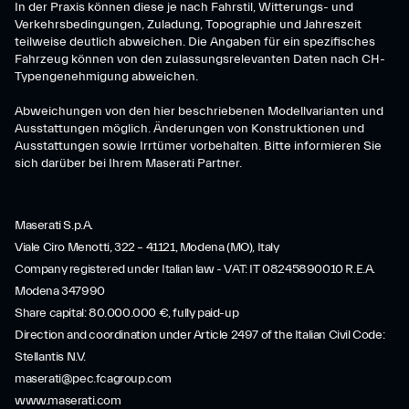
In der Praxis können diese je nach Fahrstil, Witterungs- und
Verkehrsbedingungen, Zuladung, Topographie und Jahreszeit
teilweise deutlich abweichen. Die Angaben für ein spezifisches
Fahrzeug können von den zulassungsrelevanten Daten nach CH-
Typengenehmigung abweichen.
Abweichungen von den hier beschriebenen Modellvarianten und
Ausstattungen möglich. Änderungen von Konstruktionen und
Ausstattungen sowie Irrtümer vorbehalten. Bitte informieren Sie
sich darüber bei Ihrem Maserati Partner.
Maserati S.p.A.
Viale Ciro Menotti, 322 – 41121, Modena (MO), Italy
Company registered under Italian law - VAT: IT 08245890010 R.E.A.
Modena 347990
Share capital: 80.000.000 €, fully paid-up
Direction and coordination under Article 2497 of the Italian Civil Code:
Stellantis N.V.
maserati@pec.fcagroup.com
www.maserati.com