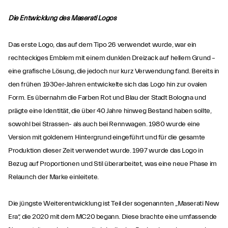
Die Entwicklung des Maserati Logos
Das erste Logo, das auf dem Tipo 26 verwendet wurde, war ein
rechteckiges Emblem mit einem dunklen Dreizack auf hellem Grund –
eine grafische Lösung, die jedoch nur kurz Verwendung fand. Bereits in
den frühen 1930er-Jahren entwickelte sich das Logo hin zur ovalen
Form. Es übernahm die Farben Rot und Blau der Stadt Bologna und
prägte eine Identität, die über 40 Jahre hinweg Bestand haben sollte,
sowohl bei Strassen- als auch bei Rennwagen. 1980 wurde eine
Version mit goldenem Hintergrund eingeführt und für die gesamte
Produktion dieser Zeit verwendet wurde. 1997 wurde das Logo in
Bezug auf Proportionen und Stil überarbeitet, was eine neue Phase im
Relaunch der Marke einleitete.
Die jüngste Weiterentwicklung ist Teil der sogenannten „Maserati New
Era“, die 2020 mit dem MC20 begann. Diese brachte eine umfassende