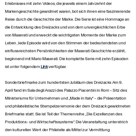
Erlebnisses mit zehn Videos, die jeweils einem Jahrzehnt der
Markengeschichte gewidmet waren, bot sich ihnen eine faszinierende
Reise durch die Geschichte der Marke. Die Serie ist eine Hommage an
die Entwicklung des Dreizacks und von dem unvergleichlichen Erbe
von Maserati und erweckt die wichtigsten Momente der Marke zum
Leben. Jede Episode wird von den Stimmen der bedeutendsten und
einflussreichsten Persönlichkeiten der Maserati Geschichte erzählt,
beginnend mit Mario Maserati. Die komplette Serie mit zehn Episoden
ist unter folgendem
Link
verfügbar.
Sonderbriefmarke zum hundertsten Jubiläum des Dreizacks Am 9.
April fand im Sala degli Arazzi des Palazzo Piacentini in Rom – Sitz des
Ministeriums für Unternehmen und „Made in Italy“ – die Präsentation
und philatelistische Stempelzeremonie der dem Dreizack gewidmeten
Briefmarke statt. Sie ist Teil der Themenreihe „Die Exzellenzen des
Produktions- und Wirtschaftssystems“. Die Veranstaltung unterstrich
den kulturellen Wert der Philatelie als Mittel zur Vermittlung