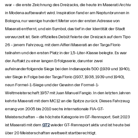
war – die erste Zeichnung des Dreizacks, die heute im Maserati Archiv
in Modena aufbewahrt wird. Inspiration fand er am Neptunbrunnen in
Bologna, nur wenige hundert Meter von der ersten Adresse von
Maserati entfernt, und ein Symbol, das tief in der Identität der Stadt
verwurzelt ist. Sein offizielles Debüt feierte der Dreizack auf dem Tipo
26 – jenem Fahrzeug, mit dem Alfieri Maserati an der Targa Florio
teilnahm und den ersten Platz in der 1,5-Liter-Klasse belegte. Es war
der Auftakt zu einer langen Erfolgsserie, darunter zwei
aufeinanderfolgende Siege bei den Indianapolis 500 (1939 und 1940),
vier Siege in Folge bei der Targa Florio (1937, 1938, 1939 und 1940),
neun Formel-1-Siege und der Gewinn der Formel-1-
Weltmeisterschaft 1957 mit Juan Manuel Fangio. In den letzten Jahren
kehrte Maserati mit dem MC12 an die Spitze zurück. Dieses Fahrzeug
errang von 2005 bis 2010 sechs internationale FIA-GT-
Meisterschaften – die höchste Kategorie im GT-Rennsport. Seit 2023
ist Maserati mit dem
GT2
wieder GT-Rennsport aktiv und ist heute bei
über 20 Meisterschaften weltweit startberechtigt.