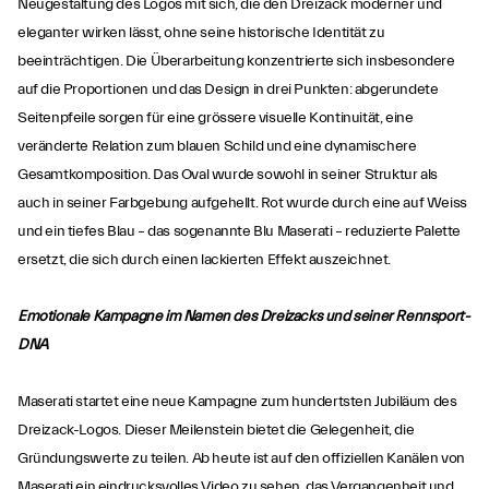
Neugestaltung des Logos mit sich, die den Dreizack moderner und
eleganter wirken lässt, ohne seine historische Identität zu
beeinträchtigen. Die Überarbeitung konzentrierte sich insbesondere
auf die Proportionen und das Design in drei Punkten: abgerundete
Seitenpfeile sorgen für eine grössere visuelle Kontinuität, eine
veränderte Relation zum blauen Schild und eine dynamischere
Gesamtkomposition. Das Oval wurde sowohl in seiner Struktur als
auch in seiner Farbgebung aufgehellt. Rot wurde durch eine auf Weiss
und ein tiefes Blau – das sogenannte Blu Maserati – reduzierte Palette
ersetzt, die sich durch einen lackierten Effekt auszeichnet.
Emotionale Kampagne im Namen des Dreizacks und seiner Rennsport-
DNA
Maserati startet eine neue Kampagne zum hundertsten Jubiläum des
Dreizack-Logos. Dieser Meilenstein bietet die Gelegenheit, die
Gründungswerte zu teilen. Ab heute ist auf den offiziellen Kanälen von
Maserati ein eindrucksvolles Video zu sehen, das Vergangenheit und