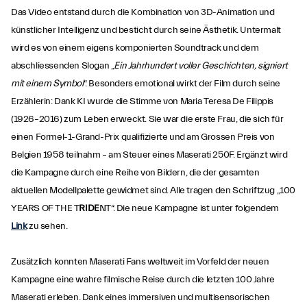
Das Video entstand durch die Kombination von 3D-Animation und
künstlicher Intelligenz und besticht durch seine Ästhetik. Untermalt
wird es von einem eigens komponierten Soundtrack und dem
abschliessenden Slogan „
Ein Jahrhundert voller Geschichten, signiert
mit einem Symbol
“. Besonders emotional wirkt der Film durch seine
Erzählerin: Dank KI wurde die Stimme von Maria Teresa De Filippis
(1926–2016) zum Leben erweckt. Sie war die erste Frau, die sich für
einen Formel-1-Grand-Prix qualifizierte und am Grossen Preis von
Belgien 1958 teilnahm – am Steuer eines Maserati 250F. Ergänzt wird
die Kampagne durch eine Reihe von Bildern, die der gesamten
aktuellen Modellpalette gewidmet sind. Alle tragen den Schriftzug „100
YEARS OF THE T
RIDE
NT“. Die neue Kampagne ist unter folgendem
Link
zu sehen.
Zusätzlich konnten Maserati Fans weltweit im Vorfeld der neuen
Kampagne eine wahre filmische Reise durch die letzten 100 Jahre
Maserati erleben. Dank eines immersiven und multisensorischen