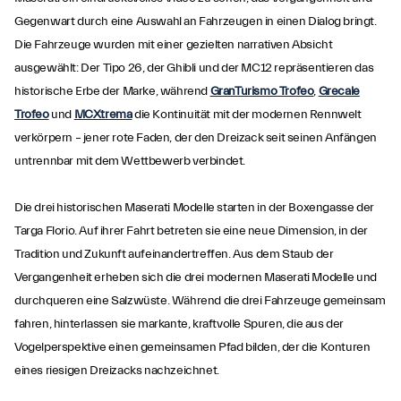
Gegenwart durch eine Auswahl an Fahrzeugen in einen Dialog bringt.
Die Fahrzeuge wurden mit einer gezielten narrativen Absicht
ausgewählt: Der Tipo 26, der Ghibli und der MC12 repräsentieren das
historische Erbe der Marke, während
GranTurismo Trofeo
,
Grecale
Trofeo
und
MCXtrema
die Kontinuität mit der modernen Rennwelt
verkörpern – jener rote Faden, der den Dreizack seit seinen Anfängen
untrennbar mit dem Wettbewerb verbindet.
Die drei historischen Maserati Modelle starten in der Boxengasse der
Targa Florio. Auf ihrer Fahrt betreten sie eine neue Dimension, in der
Tradition und Zukunft aufeinandertreffen. Aus dem Staub der
Vergangenheit erheben sich die drei modernen Maserati Modelle und
durchqueren eine Salzwüste. Während die drei Fahrzeuge gemeinsam
fahren, hinterlassen sie markante, kraftvolle Spuren, die aus der
Vogelperspektive einen gemeinsamen Pfad bilden, der die Konturen
eines riesigen Dreizacks nachzeichnet.