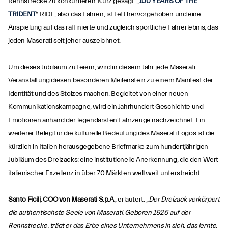
Rennstrecke zu konkurrieren. Kurz gesagt: „
100 YEARS OF THE
TRIDENT
“. RIDE, also das Fahren, ist fett hervorgehoben und eine
Anspielung auf das raffinierte und zugleich sportliche Fahrerlebnis, das
jeden Maserati seit jeher auszeichnet.
Um dieses Jubiläum zu feiern, wird in diesem Jahr jede Maserati
Veranstaltung diesen besonderen Meilenstein zu einem Manifest der
Identität und des Stolzes machen. Begleitet von einer neuen
Kommunikationskampagne, wird ein Jahrhundert Geschichte und
Emotionen anhand der legendärsten Fahrzeuge nachzeichnet. Ein
weiterer Beleg für die kulturelle Bedeutung des Maserati Logos ist die
kürzlich in Italien herausgegebene Briefmarke zum hundertjährigen
Jubiläum des Dreizacks: eine institutionelle Anerkennung, die den Wert
italienischer Exzellenz in über 70 Märkten weltweit unterstreicht.
Santo Ficili, COO von Maserati S.p.A
., erläutert: „
Der Dreizack verkörpert
die authentischste Seele von Maserati. Geboren 1926 auf der
Rennstrecke, trägt er das Erbe eines Unternehmens in sich, das lernte,