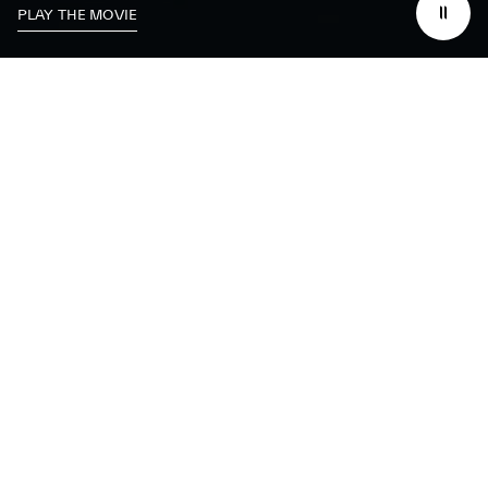
PLAY THE MOVIE
Wij zetten ons in om
uit
te blinken op het
circuit,
terwijl we
tegelijkertijd
ver erbuiten een
impact
willen
maken.