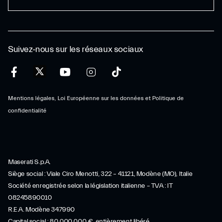
Suivez-nous sur les réseaux sociaux
Mentions légales, Loi Européenne sur les données et Politique de
confidentialité
Maserati S.p.A.
Siège social : Viale Ciro Menotti, 322 – 41121, Modène (MO), Italie
Société enregistrée selon la législation italienne – TVA : IT
08245890010
R.E.A. Modène 347990
Capital social : 80.000.000 €, entièrement libéré