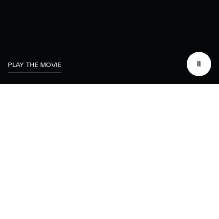
PLAY THE MOVIE
Nous nous
consacrons
à l’excellence sur la
piste
tout en travaillant
pour
avoir un impact bien
au-