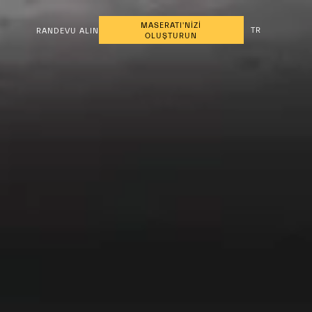
MASERATI'NİZİ
TR
RANDEVU ALIN
OLUŞTURUN