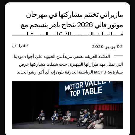
مازيراتي تختتم مشاركتها في مهرجان
موتور فالي 2026 بنجاح باهر ينسجم مع
قيم التراث العريق والابتكار والمستقبل
5 اقرأ أقل
03 يونيو 2026
العلامة العريقة تضفي مزيداً من الحيوية على أجواء مودينا
التي تمثل مهد طرازاتها الشهيرة، حيث شملت مشاركتها عرض
سيارة MCPURA الرياضية الخارقة بلون إيه آي أكوا رينبو الجديد
من إبداع برنامج التخصيص Fuoriserie وذلك في فناء أكاديمية
مودينا العسكرية العريقة، بالإضافة إلى جلسات حوار الرمح الثلاثي
في المصنع التاريخي للعلامة، وذلك بالتزامن مع الاحتفاء بالذكرى
المئوية لشعار الرمح الثلاثي ولأول فوز تحققه مازيراتي.