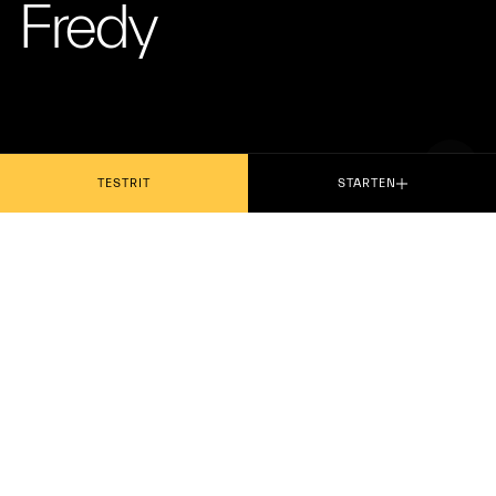
Fredy
TESTRIT
STARTEN
Een race tussen
generaties