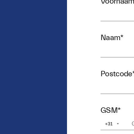
Voornaa
Naam
*
Postcode
GSM
*
+31
+1