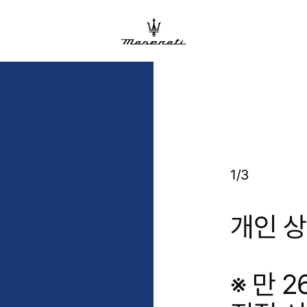
1/3
개인 상
※ 만 