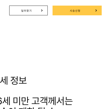
딜러찾기
시승신청
세 정보
26세 미만 고객께서는