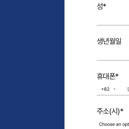
성
*
생년월일
휴대폰
*
+82
+1
주소(시)
*
Choose an opt