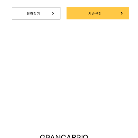
딜러찾기
시승신청
GRANCABRIO