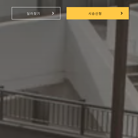
딜러찾기
시승신청