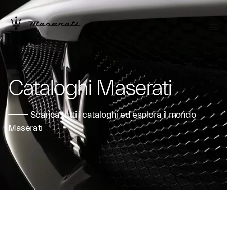
Cronos
Cataloghi Maserati
Scarica tutti i cataloghi ed esplora il mondo
Maserati