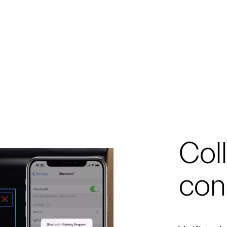
Col
con