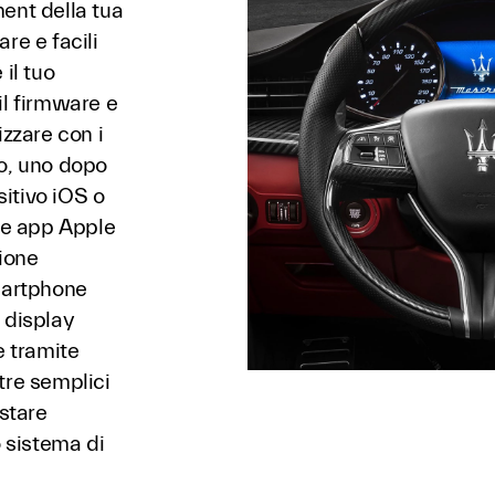
ent della tua
re e facili
 il tuo
il firmware e
izzare con i
to, uno dopo
sitivo iOS o
ive app Apple
ione
smartphone
 display
e tramite
tre semplici
stare
o sistema di