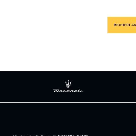
ostro
ti
RICHIEDI A