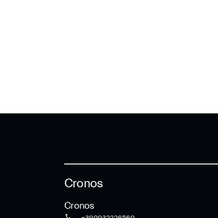
Contatta il n
Servizio Clien
Cronos
Cronos
+390932226560