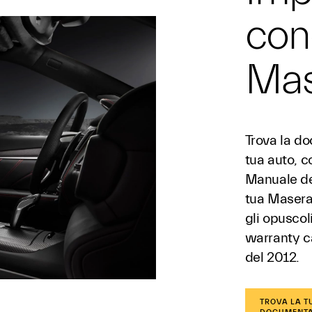
con
Mas
Trova la do
tua auto, c
Manuale del
tua Maserat
gli opuscoli
warranty ca
del 2012.
TROVA LA T