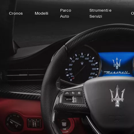
Parco
Strumenti e
Cronos
Modelli
O
Auto
Servizi