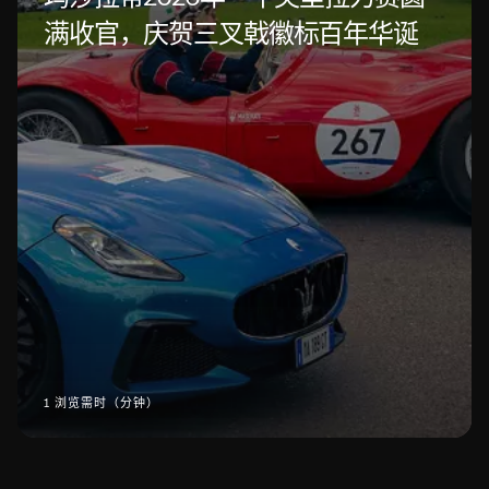
满收官，庆贺三叉戟徽标百年华诞
1 浏览需时（分钟）