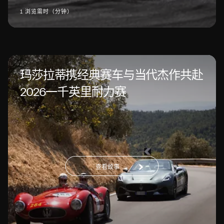
1 浏览需时（分钟）
玛莎拉蒂携经典赛车与当代杰作共赴
2026一千英里耐力赛
查看故事