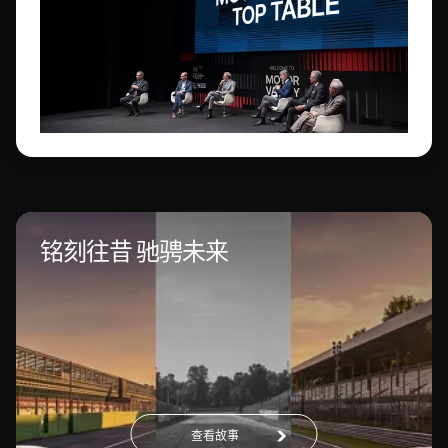
铭刻往昔 驰骋未来
查看故事