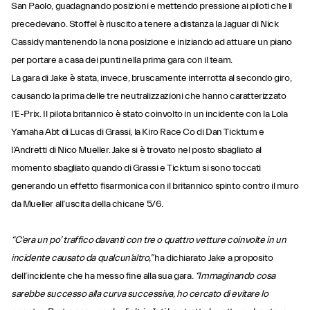
San Paolo, guadagnando posizioni e mettendo pressione ai piloti che li
precedevano. Stoffel è riuscito a tenere a distanza la Jaguar di Nick
Cassidy mantenendo la nona posizione e iniziando ad attuare un piano
per portare a casa dei punti nella prima gara con il team.
La gara di Jake è stata, invece, bruscamente interrotta al secondo giro,
causando la prima delle tre neutralizzazioni che hanno caratterizzato
l’E-Prix. Il pilota britannico è stato coinvolto in un incidente con la Lola
Yamaha Abt di Lucas di Grassi, la Kiro Race Co di Dan Ticktum e
l’Andretti di Nico Mueller. Jake si è trovato nel posto sbagliato al
momento sbagliato quando di Grassi e Ticktum si sono toccati
generando un effetto fisarmonica con il britannico spinto contro il muro
da Mueller all’uscita della chicane 5/6.
“C’era un po’ traffico davanti con tre o quattro vetture coinvolte in un
incidente causato da qualcun’altro,”
ha dichiarato Jake a proposito
dell’incidente che ha messo fine alla sua gara.
“Immaginando cosa
sarebbe successo alla curva successiva, ho cercato di evitare lo