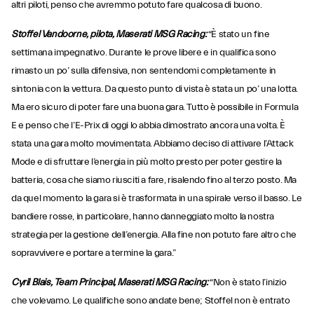
altri piloti, penso che avremmo potuto fare qualcosa di buono.
Stoffel Vandoorne, pilota, Maserati MSG Racing:
“È stato un fine
settimana impegnativo. Durante le prove libere e in qualifica sono
rimasto un po’ sulla difensiva, non sentendomi completamente in
sintonia con la vettura. Da questo punto di vista è stata un po’ una lotta.
Ma ero sicuro di poter fare una buona gara. Tutto è possibile in Formula
E e penso che l’E-Prix di oggi lo abbia dimostrato ancora una volta. È
stata una gara molto movimentata. Abbiamo deciso di attivare l’Attack
Mode e di sfruttare l’energia in più molto presto per poter gestire la
batteria, cosa che siamo riusciti a fare, risalendo fino al terzo posto. Ma
da quel momento la gara si è trasformata in una spirale verso il basso. Le
bandiere rosse, in particolare, hanno danneggiato molto la nostra
strategia per la gestione dell’energia. Alla fine non potuto fare altro che
sopravvivere e portare a termine la gara.”
Cyril Blais, Team Principal, Maserati MSG Racing:
“Non è stato l’inizio
che volevamo. Le qualifiche sono andate bene; Stoffel non è entrato