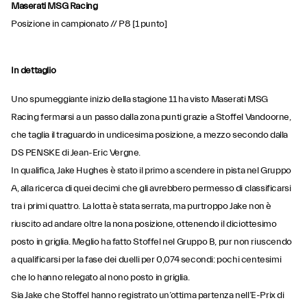
Maserati MSG Racing
Posizione in campionato // P8 [1 punto]
In dettaglio
Uno spumeggiante inizio della stagione 11 ha visto Maserati MSG
Racing fermarsi a un passo dalla zona punti grazie a Stoffel Vandoorne,
che taglia il traguardo in undicesima posizione, a mezzo secondo dalla
DS PENSKE di Jean-Eric Vergne.
In qualifica, Jake Hughes è stato il primo a scendere in pista nel Gruppo
A, alla ricerca di quei decimi che gli avrebbero permesso di classificarsi
tra i primi quattro. La lotta è stata serrata, ma purtroppo Jake non è
riuscito ad andare oltre la nona posizione, ottenendo il diciottesimo
posto in griglia. Meglio ha fatto Stoffel nel Gruppo B, pur non riuscendo
a qualificarsi per la fase dei duelli per 0,074 secondi: pochi centesimi
che lo hanno relegato al nono posto in griglia.
Sia Jake che Stoffel hanno registrato un’ottima partenza nell’E-Prix di