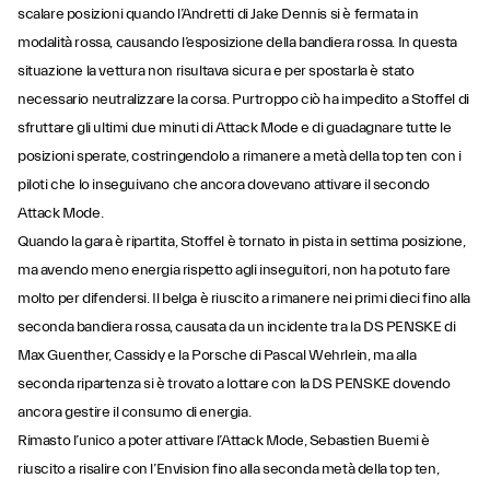
scalare posizioni quando l’Andretti di Jake Dennis si è fermata in
modalità rossa, causando l’esposizione della bandiera rossa. In questa
situazione la vettura non risultava sicura e per spostarla è stato
necessario neutralizzare la corsa. Purtroppo ciò ha impedito a Stoffel di
sfruttare gli ultimi due minuti di Attack Mode e di guadagnare tutte le
posizioni sperate, costringendolo a rimanere a metà della top ten con i
piloti che lo inseguivano che ancora dovevano attivare il secondo
Attack Mode.
Quando la gara è ripartita, Stoffel è tornato in pista in settima posizione,
ma avendo meno energia rispetto agli inseguitori, non ha potuto fare
molto per difendersi. Il belga è riuscito a rimanere nei primi dieci fino alla
seconda bandiera rossa, causata da un incidente tra la DS PENSKE di
Max Guenther, Cassidy e la Porsche di Pascal Wehrlein, ma alla
seconda ripartenza si è trovato a lottare con la DS PENSKE dovendo
ancora gestire il consumo di energia.
Rimasto l’unico a poter attivare l’Attack Mode, Sebastien Buemi è
riuscito a risalire con l’Envision fino alla seconda metà della top ten,