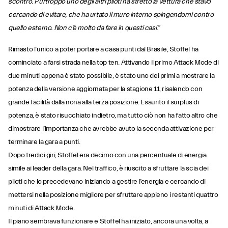
scontro. Purtroppo uno degli altri piloti ha stretto la vettura che stavo
cercando di evitare, che ha urtato il muro interno spingendomi contro
quello esterno. Non c’è molto da fare in questi casi.”
Rimasto l’unico a poter portare a casa punti dal Brasile, Stoffel ha
cominciato a farsi strada nella top ten. Attivando il primo Attack Mode di
due minuti appena è stato possibile, è stato uno dei primi a mostrare la
potenza della versione aggiornata per la stagione 11, risalendo con
grande facilità dalla nona alla terza posizione. Esaurito il surplus di
potenza, è stato risucchiato indietro, ma tutto ciò non ha fatto altro che
dimostrare l’importanza che avrebbe avuto la seconda attivazione per
terminare la gara a punti.
Dopo tredici giri, Stoffel era decimo con una percentuale di energia
simile ai leader della gara. Nel traffico, è riuscito a sfruttare la scia dei
piloti che lo precedevano iniziando a gestire l’energia e cercando di
mettersi nella posizione migliore per sfruttare appieno i restanti quattro
minuti di Attack Mode.
Il piano sembrava funzionare e Stoffel ha iniziato, ancora una volta, a