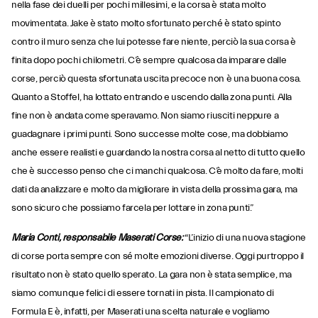
nella fase dei duelli per pochi millesimi, e la corsa è stata molto
movimentata. Jake è stato molto sfortunato perché è stato spinto
contro il muro senza che lui potesse fare niente, perciò la sua corsa è
finita dopo pochi chilometri. C’è sempre qualcosa da imparare dalle
corse, perciò questa sfortunata uscita precoce non è una buona cosa.
Quanto a Stoffel, ha lottato entrando e uscendo dalla zona punti. Alla
fine non è andata come speravamo. Non siamo riusciti neppure a
guadagnare i primi punti. Sono successe molte cose, ma dobbiamo
anche essere realisti e guardando la nostra corsa al netto di tutto quello
che è successo penso che ci manchi qualcosa. C’è molto da fare, molti
dati da analizzare e molto da migliorare in vista della prossima gara, ma
sono sicuro che possiamo farcela per lottare in zona punti.”
Maria Conti, responsabile Maserati Corse:
“L’inizio di una nuova stagione
di corse porta sempre con sé molte emozioni diverse. Oggi purtroppo il
risultato non è stato quello sperato. La gara non è stata semplice, ma
siamo comunque felici di essere tornati in pista. Il campionato di
Formula E è, infatti, per Maserati una scelta naturale e vogliamo