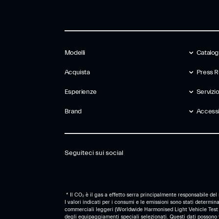
Modelli
Catalog
Acquista
Press R
Esperienze
Servizio
Brand
Accessib
Seguiteci sui social
* Il CO₂ è il gas a effetto serra principalmente responsabile del
I valori indicati per i consumi e le emissioni sono stati determi
commerciali leggeri (Worldwide Harmonised Light Vehicle Test Pr
degli equipaggiamenti speciali selezionati. Questi dati possono v