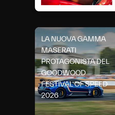
LA NUOVA GAMMA
MASERATI
PROTAGONISTA DEL
GOODWOOD
FESTIVAL OF SPEED
2026