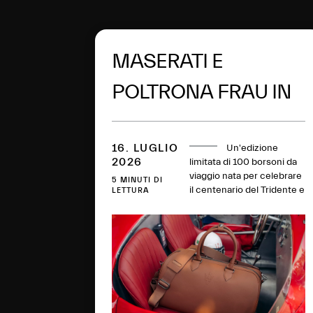
MASERATI E
POLTRONA FRAU IN
MOTION
PRESENTANO:
16. LUGLIO
Un'edizione
2026
limitata di 100 borsoni da
viaggio nata per celebrare
MASERATI
5 MINUTI DI
il centenario del Tridente e
LETTURA
raccontare lo spirito del
WEEKEND BAG
Grand Touring attraverso
un equilibrio perfetto tra
eleganza senza tempo,
maestria artigianale,
sostenibilità e innovazione