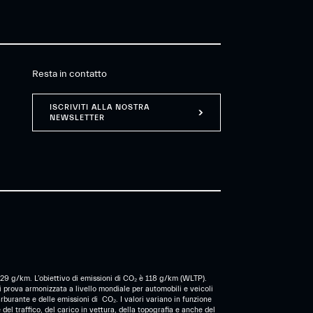
Resta in contatto
ISCRIVITI ALLA NOSTRA
NEWSLETTER
è 129 g/km. L’obiettivo di emissioni di CO₂ è 118 g/km (WLTP).
i prova armonizzata a livello mondiale per automobili e veicoli
urante e delle emissioni di CO₂. I valori variano in funzione
el traffico, del carico in vettura, della topografia e anche del