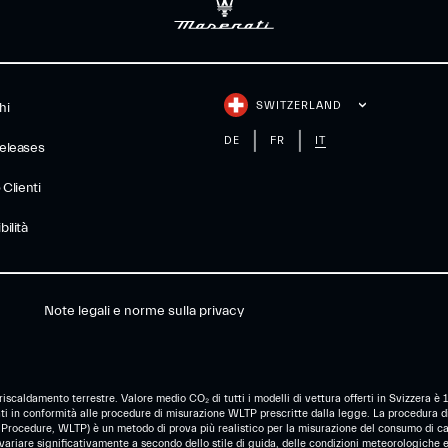
SWITZERLAND
hi
DE
FR
IT
eleases
 Clienti
ilità
Note legali e norme sulla privacy
 riscaldamento terrestre. Valore medio CO₂ di tutti i modelli di vettura offerti in Svizzera 
nati in conformità alle procedure di misurazione WLTP prescritte dalla legge. La procedura d
ocedure, WLTP) è un metodo di prova più realistico per la misurazione del consumo di carb
ariare significativamente a secondo dello stile di guida, delle condizioni meteorologiche e d