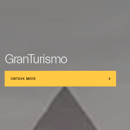
GranTurismo
ONTDEK MEER