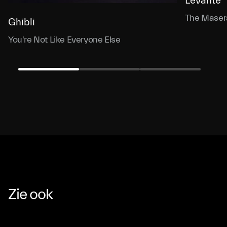
Levante
The Masera
Ghibli
You're Not Like Everyone Else
Zie ook