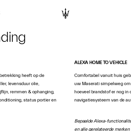
K
nding
ALEXA HOME TO VEHICLE
betrekking heeft op de
Comfortabel vanuit huis geb
ler, levensduur olie,
uw Maserati simpelweg om op
ijflijn, remmen & ophanging,
hoeveel brandstof er nog in
onditioning, status portier en
navigatiesysteem van de aut
Bepaalde Alexa-functionalite
en alle gerelateerde merken