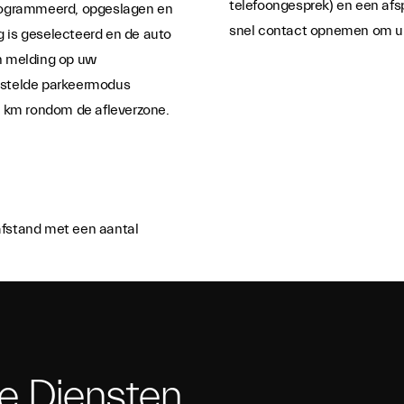
telefoongesprek) en een afs
rogrammeerd, opgeslagen en
snel contact opnemen om u 
 is geselecteerd en de auto
een melding op uw
estelde parkeermodus
4 km rondom de afleverzone.
fstand met een aantal
ve Diensten