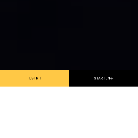
TESTRIT
STARTEN
Vernieuwd design, extra krachtige V6
Nettuno-motor met 590 pk in GranTurismo en
GranCabrio Trofeo, introductie van de 390 pk
sterke Nettuno in de Grecale en verbeterd rijbereik