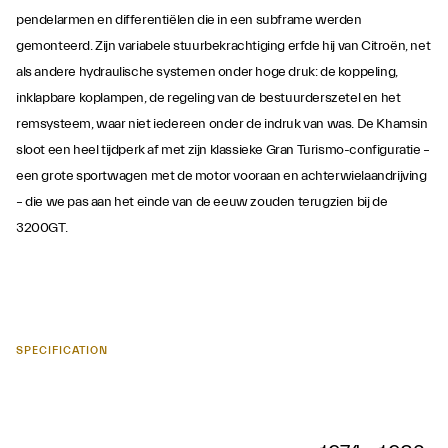
pendelarmen en differentiëlen die in een subframe werden
gemonteerd. Zijn variabele stuurbekrachtiging erfde hij van Citroën, net
als andere hydraulische systemen onder hoge druk: de koppeling,
inklapbare koplampen, de regeling van de bestuurderszetel en het
remsysteem, waar niet iedereen onder de indruk van was. De Khamsin
sloot een heel tijdperk af met zijn klassieke Gran Turismo-configuratie –
een grote sportwagen met de motor vooraan en achterwielaandrijving
– die we pas aan het einde van de eeuw zouden terugzien bij de
3200GT.
SPECIFICATION