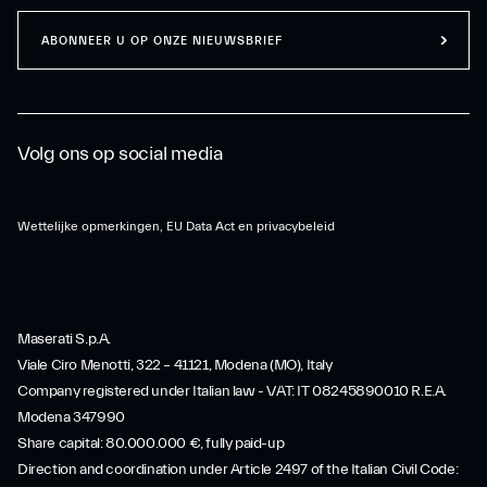
ABONNEER U OP ONZE NIEUWSBRIEF
Volg ons op social media
Wettelijke opmerkingen, EU Data Act en privacybeleid
Maserati S.p.A.
Viale Ciro Menotti, 322 – 41121, Modena (MO), Italy
Company registered under Italian law - VAT: IT 08245890010 R.E.A.
Modena 347990
Share capital: 80.000.000 €, fully paid-up
Direction and coordination under Article 2497 of the Italian Civil Code: