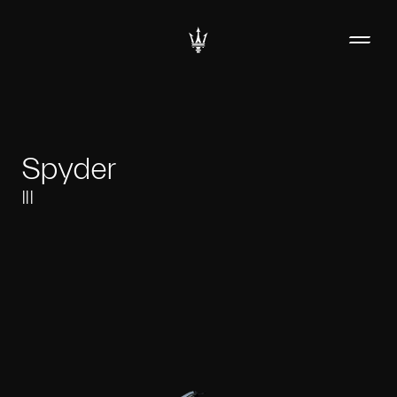
Spyder
III