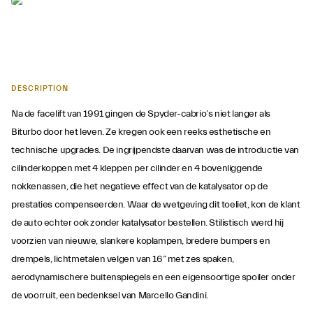
DESCRIPTION
Na de facelift van 1991 gingen de Spyder-cabrio’s niet langer als
Biturbo door het leven. Ze kregen ook een reeks esthetische en
technische upgrades. De ingrijpendste daarvan was de introductie van
cilinderkoppen met 4 kleppen per cilinder en 4 bovenliggende
nokkenassen, die het negatieve effect van de katalysator op de
prestaties compenseerden. Waar de wetgeving dit toeliet, kon de klant
de auto echter ook zonder katalysator bestellen. Stilistisch werd hij
voorzien van nieuwe, slankere koplampen, bredere bumpers en
drempels, lichtmetalen velgen van 16” met zes spaken,
aerodynamischere buitenspiegels en een eigensoortige spoiler onder
de voorruit, een bedenksel van Marcello Gandini.