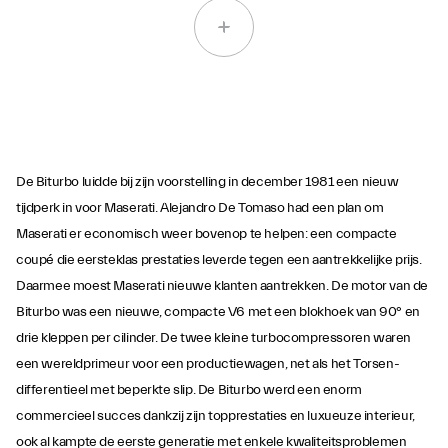
De Biturbo luidde bij zijn voorstelling in december 1981 een nieuw
tijdperk in voor Maserati. Alejandro De Tomaso had een plan om
Maserati er economisch weer bovenop te helpen: een compacte
coupé die eersteklas prestaties leverde tegen een aantrekkelijke prijs.
Daarmee moest Maserati nieuwe klanten aantrekken. De motor van de
Biturbo was een nieuwe, compacte V6 met een blokhoek van 90° en
drie kleppen per cilinder. De twee kleine turbocompressoren waren
een wereldprimeur voor een productiewagen, net als het Torsen-
differentieel met beperkte slip. De Biturbo werd een enorm
commercieel succes dankzij zijn topprestaties en luxueuze interieur,
ook al kampte de eerste generatie met enkele kwaliteitsproblemen