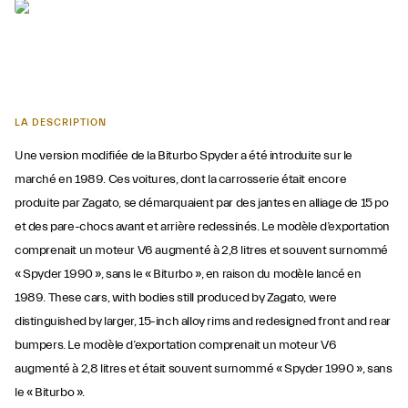
LA DESCRIPTION
Une version modifiée de la Biturbo Spyder a été introduite sur le
marché en 1989. Ces voitures, dont la carrosserie était encore
produite par Zagato, se démarquaient par des jantes en alliage de 15 po
et des pare-chocs avant et arrière redessinés. Le modèle d’exportation
comprenait un moteur V6 augmenté à 2,8 litres et souvent surnommé
« Spyder 1990 », sans le « Biturbo », en raison du modèle lancé en
1989. These cars, with bodies still produced by Zagato, were
distinguished by larger, 15-inch alloy rims and redesigned front and rear
bumpers. Le modèle d’exportation comprenait un moteur V6
augmenté à 2,8 litres et était souvent surnommé « Spyder 1990 », sans
le « Biturbo ».