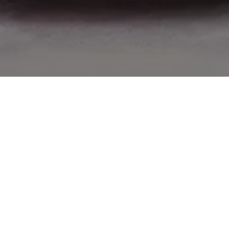
Imaginez une vallée dont le mouvement s’arrête parce
qu’à quatre kilomètres se trouvent un barrage et une
frontière. C’est cette vallée qui s’offre à vous, avec
cette attitude finis terrae qui évoque fièrement les
anciens passages commerciaux et les refuges. Au-
dessus de vous, les montagnes sont gonflées de
neige, une neige plus haute qu’un homme. Piz Bernina,
Piz Quattervals, Piz Murtaröl, Scima da Saoseo. Leurs
crêtes dessinent une ligne courroucée au-delà de