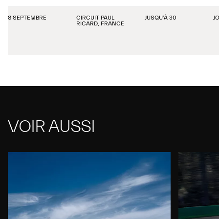
8 SEPTEMBRE
CIRCUIT PAUL
JUSQU’À 30
J
RICARD, FRANCE
VOIR AUSSI