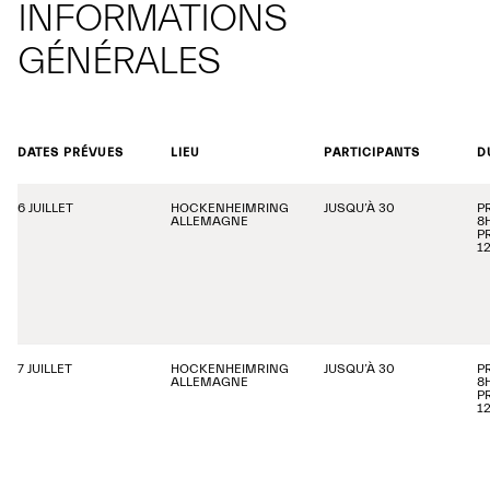
INFORMATIONS
GÉNÉRALES
DATES PRÉVUES
LIEU
PARTICIPANTS
D
6 JUILLET
HOCKENHEIMRING
JUSQU’À 30
P
ALLEMAGNE
8
P
1
7 JUILLET
HOCKENHEIMRING
JUSQU’À 30
P
ALLEMAGNE
8
P
1