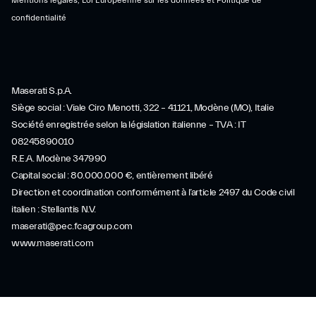
confidentialité
Maserati S.p.A.
Siège social : Viale Ciro Menotti, 322 – 41121, Modène (MO), Italie
EXPÉRIENCES GT À
Société enregistrée selon la législation italienne – TVA : IT
08245890010
L’INTERNATIONAL
R.E.A. Modène 347990
Capital social : 80.000.000 €, entièrement libéré
Direction et coordination conformément à l’article 2497 du Code civil
italien : Stellantis N.V.
maserati@pec.fcagroup.com
www.maserati.com