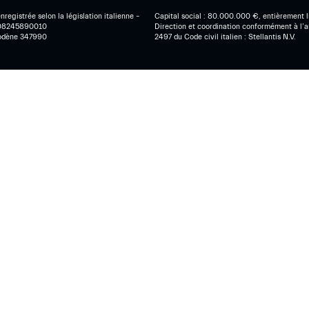
nregistrée selon la législation italienne –
Capital social : 80.000.000 €, entièrement l
 08245890010
Direction et coordination conformément à l’a
odène 347990
2497 du Code civil italien : Stellantis N.V.