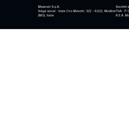
Maserati S.p.A.
Société e
Siège social : Viale Ciro Menotti, 322 – 41121, Modène
TVA : IT
(MO), Italie
R.E.A. M