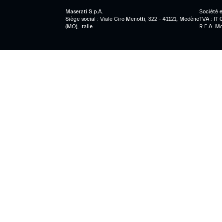
Maserati S.p.A.
Société e
Siège social : Viale Ciro Menotti, 322 – 41121, Modène
TVA : IT
(MO), Italie
R.E.A. M