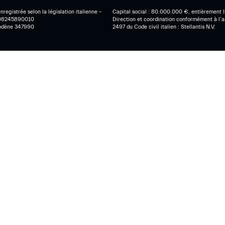
nregistrée selon la législation italienne –
Capital social : 80.000.000 €, entièrement l
 08245890010
Direction et coordination conformément à l’a
odène 347990
2497 du Code civil italien : Stellantis N.V.