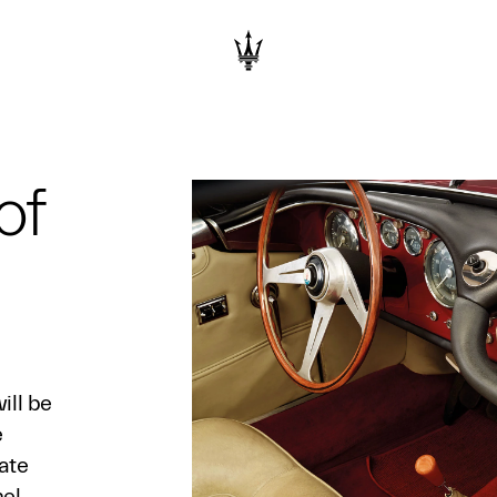
of
ill be
e
ate
el