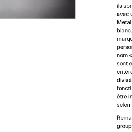
ils so
avec 
Metall
blanc.
marqué
person
nom «
sont 
critèr
divisé
foncti
être i
selon 
Remar
group