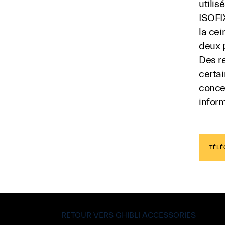
utili
ISOFIX
la cei
deux p
Des re
certai
conce
inform
TÉLÉ
RETOUR VERS GHIBLI ACCESSORIES