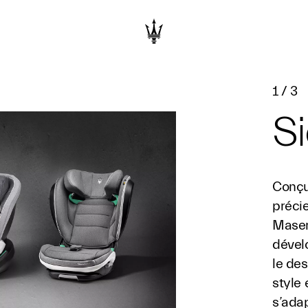
1
/
3
S
Conçu
précie
Masera
dével
le des
style 
s’ada