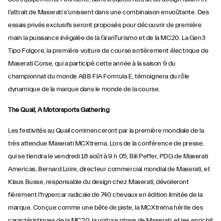
l'attrait de Maserati s'unissent dans une combinaison envoûtante. Des
essais privés exclusifs seront proposés pour découvrir de première
main la puissance inégalée de la GranTurismo et de la MC20. La Gen3
Tipo Folgore, la première voiture de course entièrement électrique de
Maserati Corse, qui a participé cette année à la saison 9 du
championnat du monde ABB FIA Formula E, témoignera du rôle
dynamique de la marque dans le monde de la course.
The Quail, A Motorsports Gathering
Les festivités au Quail commenceront par la première mondiale de la
très attendue Maserati MCXtrema. Lors de la conférence de presse,
qui se tiendra le vendredi 18 août à 9 h 05, Bill Peffer, PDG de Maserati
Americas, Bernard Loire, directeur commercial mondial de Maserati, et
Klaus Busse, responsable du design chez Maserati, dévoileront
fièrement l'hypercar radicale de 740 chevaux en édition limitée de la
marque. Conçue comme une bête de piste, la MCXtrema hérite des
caractéristiques de la MC20, la voiture phare de Maserati, et les enrichit