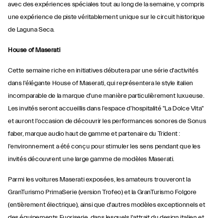
avec des expériences spéciales tout au long de la semaine, y compris
une expérience de piste véritablement unique sur le circuit historique
de Laguna Seca.
House of Maserati
Cette semaine riche en initiatives débutera par une série d'activités
dans l'élégante House of Maserati, qui représentera le style italien
incomparable de la marque d'une manière particulièrement luxueuse.
Les invités seront accueillis dans l'espace d'hospitalité "La Dolce Vita"
et auront l'occasion de découvrir les performances sonores de Sonus
faber, marque audio haut de gamme et partenaire du Trident :
l'environnement a été conçu pour stimuler les sens pendant que les
invités découvrent une large gamme de modèles Maserati.
Parmi les voitures Maserati exposées, les amateurs trouveront la
GranTurismo PrimaSerie (version Trofeo) et la GranTurismo Folgore
(entièrement électrique), ainsi que d'autres modèles exceptionnels et
des équipements Fuoriserie, dans lesquels l'attrait du design italien et