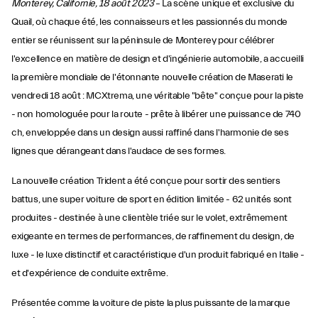
Monterey, Californie, 18 août 2023
– La scène unique et exclusive du
Quail, où chaque été, les connaisseurs et les passionnés du monde
entier se réunissent sur la péninsule de Monterey pour célébrer
l'excellence en matière de design et d'ingénierie automobile, a accueilli
la première mondiale de l'étonnante nouvelle création de Maserati le
vendredi 18 août : MCXtrema, une véritable "bête" conçue pour la piste
- non homologuée pour la route - prête à libérer une puissance de 740
ch, enveloppée dans un design aussi raffiné dans l'harmonie de ses
lignes que dérangeant dans l'audace de ses formes.
La nouvelle création Trident a été conçue pour sortir des sentiers
battus, une super voiture de sport en édition limitée - 62 unités sont
produites - destinée à une clientèle triée sur le volet, extrêmement
exigeante en termes de performances, de raffinement du design, de
luxe - le luxe distinctif et caractéristique d'un produit fabriqué en Italie -
et d'expérience de conduite extrême.
Présentée comme la voiture de piste la plus puissante de la marque