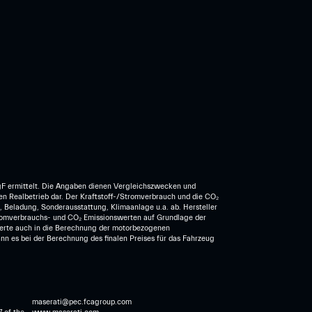
F ermittelt. Die Angaben dienen Vergleichszwecken und
den Realbetrieb dar. Der Kraftstoff-/Stromverbrauch und die CO₂
 Beladung, Sonderausstattung, Klimaanlage u.a. ab. Hersteller
romverbrauchs- und CO₂ Emissionswerten auf Grundlage der
werte auch in die Berechnung der motorbezogenen
es bei der Berechnung des finalen Preises für das Fahrzeug
maserati@pec.fcagroup.com