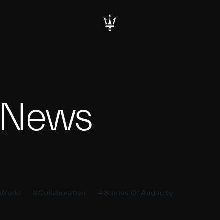
i News
World
#Collaboration
#Stories Of Audacity