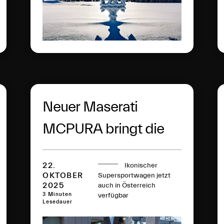
Neuer Maserati
MCPURA bringt die
pure Essenz
22.
Ikonischer
italienischer Leistung
OKTOBER
Supersportwagen jetzt
2025
auch in Österreich
auf die Straße
3 Minuten
verfügbar
Lesedauer