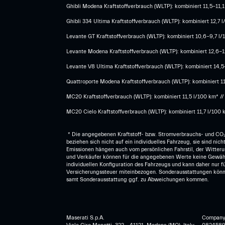
Ghibli Modena Kraftstoffverbrauch (WLTP): kombiniert 11,5-11,1
Ghibli 334 Ultima Kraftstoffverbrauch (WLTP): kombiniert 12,7
Levante GT Kraftstoffverbrauch (WLTP): kombiniert 10,6-9,7 l/
Levante Modena Kraftstoffverbrauch (WLTP): kombiniert 12,6-12
​Levante V8 Ultima Kraftstoffverbrauch (WLTP): kombiniert 14,
Quattroporte Modena Kraftstoffverbrauch (WLTP): kombiniert 1
MC20 Kraftstoffverbrauch (WLTP): kombiniert 11,5 l/100 km* /
MC20 Cielo Kraftstoffverbrauch (WLTP): kombiniert 11,7 l/100 
* Die angegebenen Kraftstoff- bzw. Stromverbrauchs- und CO₂
beziehen sich nicht auf ein individuelles Fahrzeug, sie sind n
Emissionen hängen auch vom persönlichen Fahrstil, der Witteru
und Verkäufer können für die angegebenen Werte keine Gewähr
individuellen Konfiguration des Fahrzeugs und kann daher nur
Versicherungssteuer miteinbezogen. Sonderausstattungen könn
samt Sonderausstattung ggf. zu Abweichungen kommen.
Maserati S.p.A.
Company r