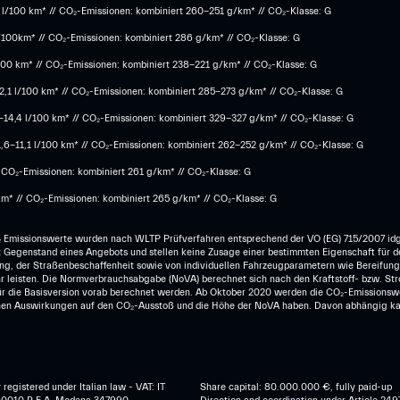
 l/100 km* // CO₂-Emissionen: kombiniert 260-251 g/km*​ // CO₂-Klasse: G​
 l/100km* // CO₂-Emissionen: kombiniert 286 g/km* // CO₂-Klasse: G
100 km* // CO₂-Emissionen: kombiniert 238-221 g/km* ​// CO₂-Klasse: G​
,1 l/100 km* // CO₂-Emissionen: kombiniert 285-273 g/km*​ // CO₂-Klasse: G
5-14,4 l/100 km* // CO₂-Emissionen: kombiniert 329-327 g/km* // CO₂-Klasse: G
1,6-11,1 l/100 km* // CO₂-Emissionen: kombiniert 262-252 g/km* // CO₂-Klasse: G
/ CO₂-Emissionen: kombiniert 261 g/km* // CO₂-Klasse: G
km* // CO₂-Emissionen: kombiniert 265 g/km* // CO₂-Klasse: G
 Emissionswerte wurden nach WLTP Prüfverfahren entsprechend der VO (EG) 715/2007 idg
icht Gegenstand eines Angebots und stellen keine Zusage einer bestimmten Eigenschaft für 
ng, der Straßenbeschaffenheit sowie von individuellen Fahrzeugparametern wie Bereifung,
 leisten. Die Normverbrauchsabgabe (NoVA) berechnet sich nach den Kraftstoff- bzw. St
 für die Basisversion vorab berechnet werden. Ab Oktober 2020 werden die CO₂-Emissions
en Auswirkungen auf den CO₂-Ausstoß und die Höhe der NoVA haben. Davon abhängig kann 
egistered under Italian law - VAT: IT
Share capital: 80.000.000 €, fully paid-up