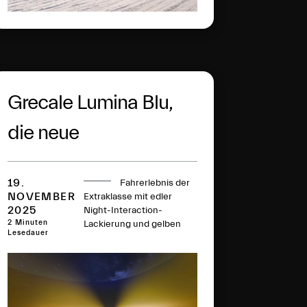
Grecale Lumina Blu,
die neue
Sonderedition des
19.
Fahrerlebnis der
Maserati SUV
NOVEMBER
Extraklasse mit edler
2025
Night-Interaction-
2 Minuten
Lackierung und gelben
Lesedauer
Akzenten