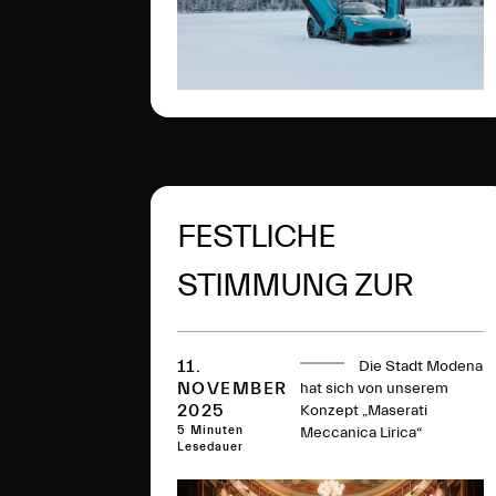
FESTLICHE
STIMMUNG ZUR
HEIMKEHR DES
11.
Die Stadt Modena
DREIZACKS
NOVEMBER
hat sich von unserem
2025
Konzept „Maserati
5 Minuten
Meccanica Lirica“
Lesedauer
inspirieren lassen und die
Rückkehr der Produktion