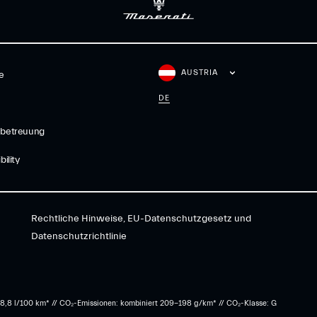
AUSTRIA
e
DE
betreuung
ility
Rechtliche Hinweise, EU-Datenschutzgesetz und
Datenschutzrichtlinie
8,8 l/100 km* // CO₂-Emissionen: kombiniert 209-198 g/km* ​// CO₂-Klasse: G