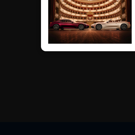
des Maserati GranTurismo
und des GranCabrio in das
Werk Viale Ciro Menotti
gebührend gefeiert. Zu
den Höhepunkten des
opulenten Programms
gehörte ein mitreißender
Auftritt von Roberto Bolle.