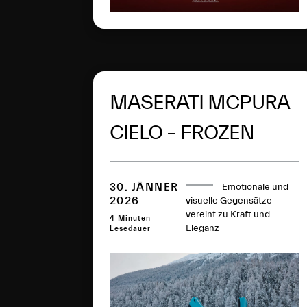
MASERATI MCPURA
CIELO – FROZEN
MAGMA FEIERT
PREMIERE IN ST.
30. JÄNNER
Emotionale und
2026
visuelle Gegensätze
vereint zu Kraft und
MORITZ
4 Minuten
Eleganz
Lesedauer