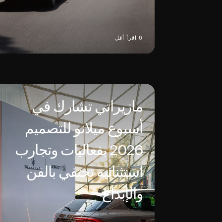
6 اقرأ أقل
مازيراتي تشارك في
أسبوع ميلانو للتصميم
2026 بفعاليات وتجارب
استثنائية تحتفي بالفن
والإبداع