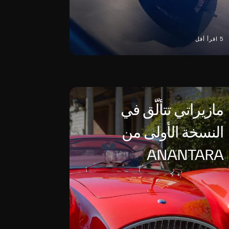
5 اقرأ أقل
مازيراتي تتألّق في
النسخة الأولى من
ANANTARA