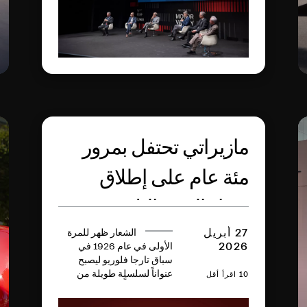
في فناء أكاديمية مودينا
العسكرية العريقة، بالإضافة
إلى جلسات حوار الرمح
الثلاثي في المصنع التاريخي
للعلامة، وذلك بالتزامن مع
الاحتفاء بالذكرى المئوية
لشعار الرمح الثلاثي ولأول
فوز تحققه مازيراتي.
مازيراتي تحتفل بمرور
مئة عام على إطلاق
شعار الرمح الثلاثي
27 أبريل
الشعار ظهر للمرة
2026
الأولى في عام 1926 في
سباق تارجا فلوريو ليصبح
عنواناً لسلسلٍة طويلة من
10 اقرأ أقل
الانتصارات والطرازات
الاستثنائية والإنجازات التقنية،