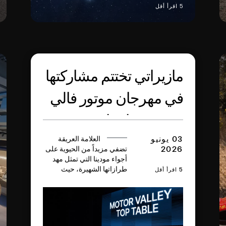
5 اقرأ أقل
مازيراتي تختتم مشاركتها
في مهرجان موتور فالي
2026 بنجاح باهر ينسجم
مع قيم التراث العريق
03 يونيو
العلامة العريقة
2026
تضفي مزيداً من الحيوية على
أجواء مودينا التي تمثل مهد
والابتكار والمستقبل
طرازاتها الشهيرة، حيث
5 اقرأ أقل
شملت مشاركتها عرض
سيارة MCPURA الرياضية
الخارقة بلون إيه آي أكوا رينبو
الجديد من إبداع برنامج
التخصيص Fuoriserie وذلك