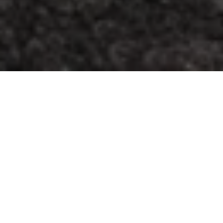
هندسة أسلوب الحياة
نمط حياة مازيراتي متغيّر باستمرار، والابتكار هو ما يُحفّزنا من
أجل تقديم تجارب حصرية تُلهم عشاق مازيراتي من كافة
الأجيال. فمنذ اليوم الأول، اعتمدت مازيراتي على روح التعاون.
ومن خلال شركائها، تمكّنت مازيراتي من تقديم تجارب تطرح
مفهوماً جديداً لروح الفخامة الإيطالية، وتأخذها نحو آفاق جديدة.
من خلال التجارب التي توفّرها والخيارات الترفيهية وشركائها