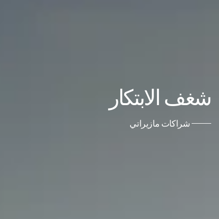
شغف الابتكار
شراكات مازيراتي