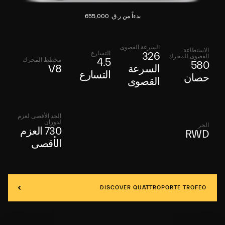
بدءاً من ر.ق. 655,000
السرعة القصوى
الاستطاعة
التسارع
326
القصوى للمحرك
مخطط المحرك
4.5
580
السرعة
V8
التسارع
حصان
القصوى
الحد الأقصى لعزم
لدوران
الجر
730 العزم
RWD
الأقصى
DISCOVER QUATTROPORTE TROFEO