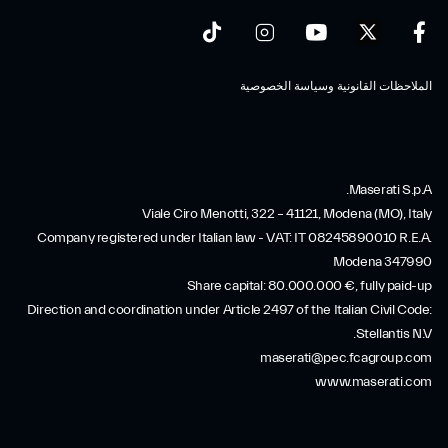
الملاحظات القانونية وسياسة الخصوصية
Maserati S.p.A.
Viale Ciro Menotti, 322 – 41121, Modena (MO), Italy
Company registered under Italian law - VAT: IT 08245890010 R.E.A.
Modena 347990
Share capital: 80.000.000 €, fully paid-up
Direction and coordination under Article 2497 of the Italian Civil Code:
Stellantis N.V.
maserati@pec.fcagroup.com
www.maserati.com